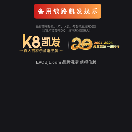
备 用 线 路 凯 发 娱 乐
推荐使用谷歌、UC、火狐、夸客等主流浏览器
（尽量不要使用QQ、搜狗浏览器进入）
EVOBjL.com 品牌沉淀 值得信赖