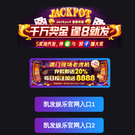
凯发娱乐官网入口1
凯发娱乐官网入口2