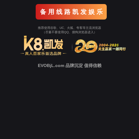
备 用 线 路 凯 发 娱 乐
推荐使用谷歌、UC、火狐、夸客等主流浏览器
（尽量不要使用QQ、搜狗浏览器进入）
EVOBjL.com 品牌沉淀 值得信赖