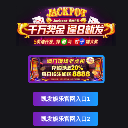
凯发娱乐官网入口1
凯发娱乐官网入口2