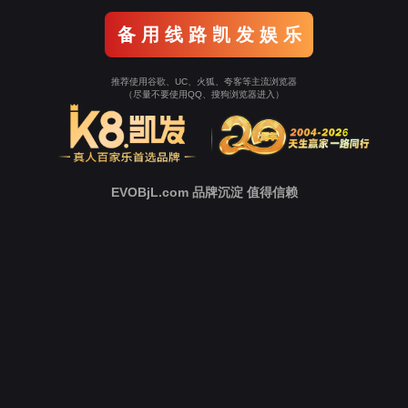
备 用 线 路 凯 发 娱 乐
推荐使用谷歌、UC、火狐、夸客等主流浏览器
（尽量不要使用QQ、搜狗浏览器进入）
EVOBjL.com 品牌沉淀 值得信赖