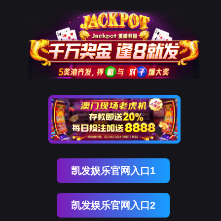
凯发娱乐官网入口1
凯发娱乐官网入口2