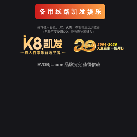
备 用 线 路 凯 发 娱 乐
推荐使用谷歌、UC、火狐、夸客等主流浏览器
（尽量不要使用QQ、搜狗浏览器进入）
EVOBjL.com 品牌沉淀 值得信赖