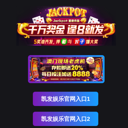
ENGLISH