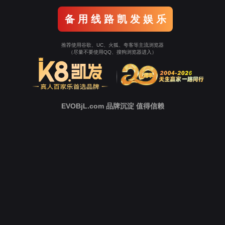
备 用 线 路 凯 发 娱 乐
推荐使用谷歌、UC、火狐、夸客等主流浏览器
（尽量不要使用QQ、搜狗浏览器进入）
EVOBjL.com 品牌沉淀 值得信赖