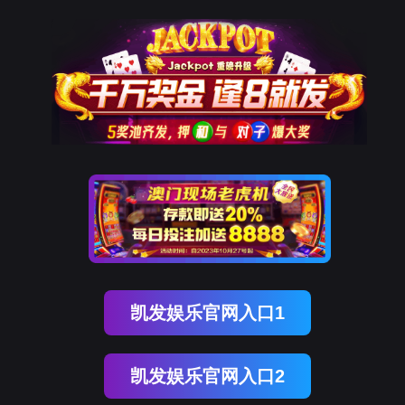
凯发娱乐官网入口1
凯发娱乐官网入口2