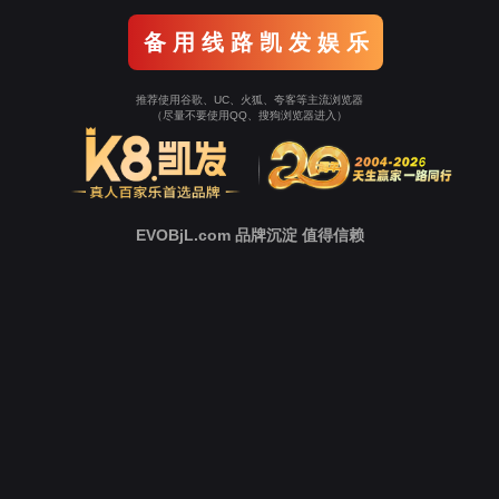
备 用 线 路 凯 发 娱 乐
推荐使用谷歌、UC、火狐、夸客等主流浏览器
（尽量不要使用QQ、搜狗浏览器进入）
EVOBjL.com 品牌沉淀 值得信赖