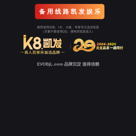
备 用 线 路 凯 发 娱 乐
推荐使用谷歌、UC、火狐、夸客等主流浏览器
（尽量不要使用QQ、搜狗浏览器进入）
EVOBjL.com 品牌沉淀 值得信赖