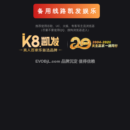
备 用 线 路 凯 发 娱 乐
推荐使用谷歌、UC、火狐、夸客等主流浏览器
（尽量不要使用QQ、搜狗浏览器进入）
EVOBjL.com 品牌沉淀 值得信赖