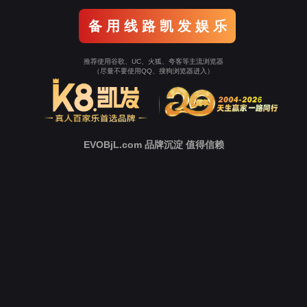
备 用 线 路 凯 发 娱 乐
推荐使用谷歌、UC、火狐、夸客等主流浏览器
（尽量不要使用QQ、搜狗浏览器进入）
EVOBjL.com 品牌沉淀 值得信赖