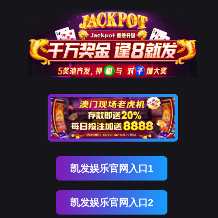
凯发娱乐官网入口1
凯发娱乐官网入口2