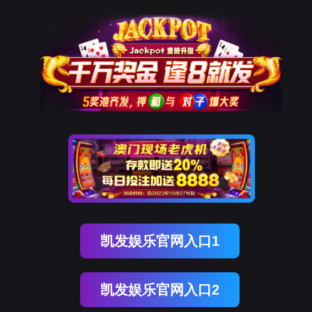
凯发娱乐官网入口1
凯发娱乐官网入口2