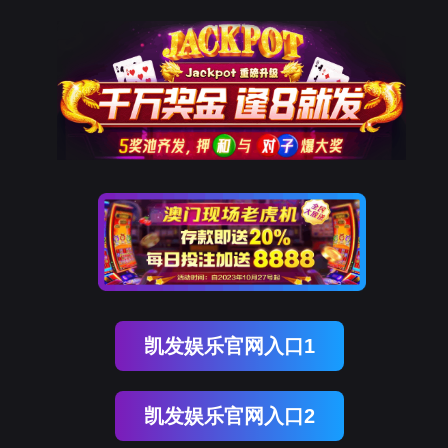
凯发娱乐官网入口1
凯发娱乐官网入口2