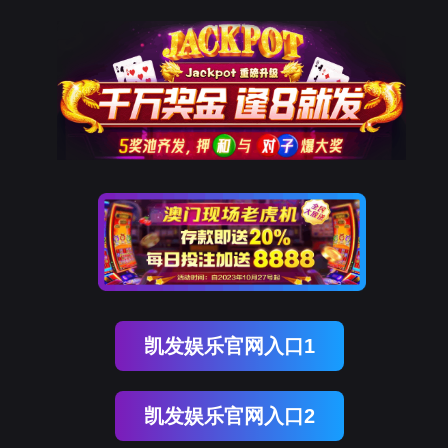
凯发娱乐官网入口1
凯发娱乐官网入口2