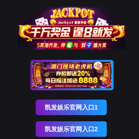
凯发娱乐官网入口1
凯发娱乐官网入口2