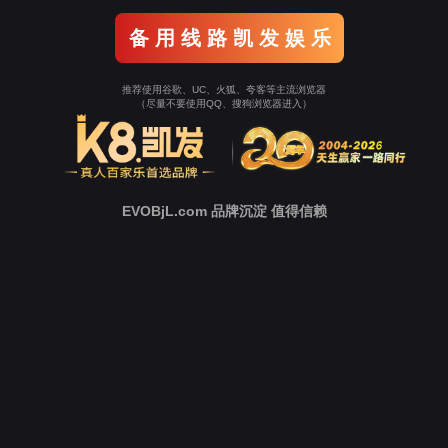
备 用 线 路 凯 发 娱 乐
推荐使用谷歌、UC、火狐、夸客等主流浏览器
（尽量不要使用QQ、搜狗浏览器进入）
EVOBjL.com 品牌沉淀 值得信赖