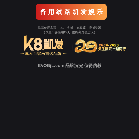
备 用 线 路 凯 发 娱 乐
推荐使用谷歌、UC、火狐、夸客等主流浏览器
（尽量不要使用QQ、搜狗浏览器进入）
EVOBjL.com 品牌沉淀 值得信赖