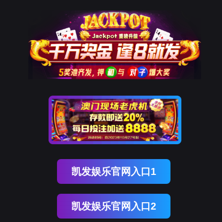
凯发娱乐官网入口1
凯发娱乐官网入口2