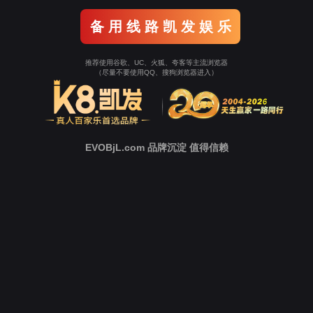
备 用 线 路 凯 发 娱 乐
推荐使用谷歌、UC、火狐、夸客等主流浏览器
（尽量不要使用QQ、搜狗浏览器进入）
EVOBjL.com 品牌沉淀 值得信赖