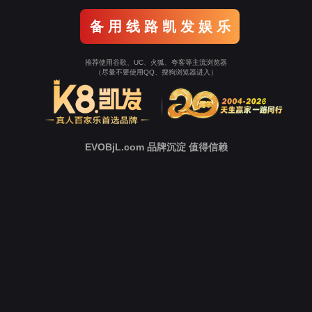
备 用 线 路 凯 发 娱 乐
推荐使用谷歌、UC、火狐、夸客等主流浏览器
（尽量不要使用QQ、搜狗浏览器进入）
EVOBjL.com 品牌沉淀 值得信赖