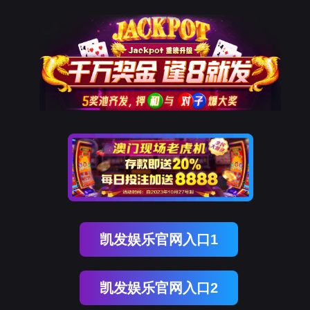
凯发娱乐官网入口1
凯发娱乐官网入口2