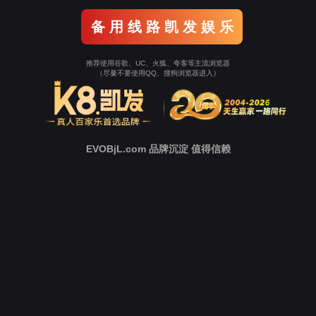
备 用 线 路 凯 发 娱 乐
推荐使用谷歌、UC、火狐、夸客等主流浏览器
（尽量不要使用QQ、搜狗浏览器进入）
EVOBjL.com 品牌沉淀 值得信赖